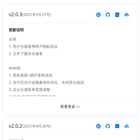
2. 应用商店交互优化、避免网络

v2.0.3
(2021年5月27号)
插件

1. 新增销售记录插件（首页展示最新销售商品、商品详情浮窗提示）

更新说明
2. 积分商城支持注册奖励积分

全局

3. 多商户（新版优化+支持小程序）

1. 用户注册新增用户隐私协议

4. 新增支付宝当面付插件

2. 文件下载安全修复

5. 新增头条小程序支付插件

web端

1. 系统更新+插件更新优化

2. 支付宝支付金额兼容性优化、支持异步返回

3. 后台左侧菜单宽度调整

4. 插件/主题打包新增版本号

5. 商品编辑优化

查看更多
6. api接口新增更多配置信息

v2.0.2
插件

(2021年4月26号)
1. 优购返现插件新增按照订单金额返券

2. 优惠券插件修复web端未登录点击领取无响应
