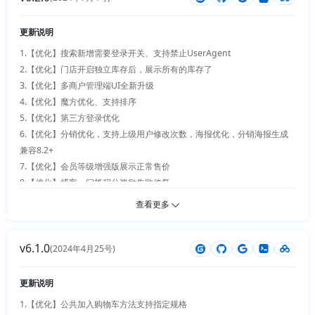
27.【优化】加载层loading时间优化

14.【新增】主富文本编辑器组件支持分类筛选

28.【优化】手机端用户中心为登录也给数据

15.【新增】主富文本编辑器组件支持拖入、截图、远程扫码上传

更新说明
29.【优化】语言读取优化

16.【新增】主富文本编辑器代码支持高亮

30.【优化】签到二维码路径存储优化

1.【优化】搜索新增需要登录开关、支持禁止UserAgent

17.【优化】用户状态验证优化

31.【优化】魔方无数据优化

2.【优化】门店开启独立库存后，展示所有的库存了

18.【优化】cookie读取域名优化

32.【优化】虚拟销售增加复制功能，细节优化

3.【优化】多商户管理端UI全新升级

19.【优化】layout页面设计结构调整

33.【优化】门店搜索页支持地图搜索、门店详情扫码功能无效修复

4.【优化】魔方优化、支持排序

20.【优化】后台首页统计，初始化分离

34.【优化】博客增加排序权重

5.【优化】第三方登录优化

21.【优化】主题支持覆盖插件视图文件

35.【优化】活动配置插件错误修复

6.【优化】分销优化，支持上级用户修改次数，海报优化，分销海报生成
22.【优化】exce导出支持选择指定数据

36.【优化】去掉富文本中p标签样式

兼容8.2+

23.【优化】商品读取sql优化

37.【优化】进销存产品单位库存支持共存，自动计算扩展单位，并全面支
7.【优化】会员等级增强版展示正常售价

24.【门店】增加员工手机端核销，支持骑手插件派单，基础模式优化支持
持app端，新增报表

8.【优化】博客，问答积分奖励失败修复

（基础、商品、基础+商品）

38.【优化】问答支持富文本

9.【优化】短信和邮件写入日志优化

查看更多
25.【多商户】商品分类支持二级，新增商品审核，支持骑手插件派单，增
39.【优化】DIY细节体验优化，自定义组件支持（多商户、多门店、博
10.【优化】多语言支持app内容翻译

加员工管理和手机端核销

客、商品、文章）

11.【优化】下单地址和用户地址编辑优化

26.【进销存】支持品牌数据双向同步，excel导入错误展示修复、并支持
v6.1.0
40.【优化】底层框架升级到ThinkPHP8.1

12.【优化】用户地址增加地址最后一级编码

(2024年4月25号)
图片

13.【优化】插件目录调整

27.【配送员】支持多门店和多商户

14.【优化】验证码放大

更新说明
28.【会员等级】增加价格显示开关

15.【优化】安装程序优化，支持随机生成管理入口地址

29.【积分商城】扫码错误，防伪码，礼品卡的二维码支持导出

1.【优化】公共加入购物车方法支持指定规格

16.【优化】插件细节优化，导出excel适配php8.1+
