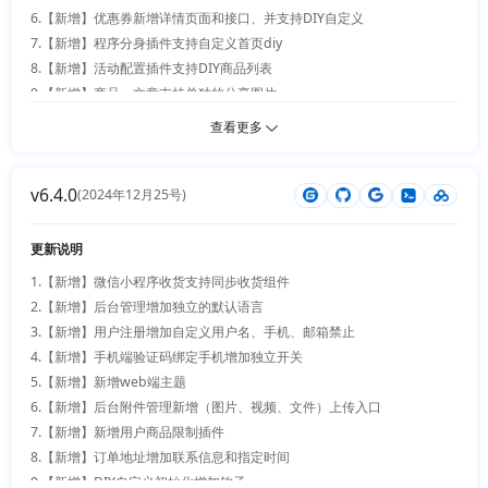
16.【优化】系统安装数据库提示优化

33.【优化】订单导出打印支持服务人员信息

6.【新增】优惠券新增详情页面和接口、并支持DIY自定义

17.【优化】后台手机端首页diy新增快捷管理

34.【优化】分身支持独立配置底部菜单

7.【新增】程序分身插件支持自定义首页diy

18.【优化】浏览器图标支持后台修改

35.【优化】钱包提现支持最新规则、数据支持excel导出

8.【新增】活动配置插件支持DIY商品列表

19.【优化】新增聚合小程序订单地址和详情地址

36.【优化】银联支付细节优化，通联支付提示优化，多商户管理中心新增
9.【新增】商品、文章支持单独的分享图片

20.【优化】权限树组件提到公共

消息管理

10.【新增】DIY新增数据选项卡、支持数据复制

查看更多
21.【优化】签到，秒杀，会员等级插件手机端图片自定义

37.【优化】进销存单位与商城同步支持自定义

11.【新增】DIY自定义组件支持跟随、编组循环、动画、宽度自动、超出
22.【优化】主题切换插件优化

38.【优化】安装程序UI优化

省略、历史记录

23.【优化】站点设置细节优化

v6.4.0
12.【优化】DIY选项卡固定优化

(2024年12月25号)
24.【优化】h5预览地址优化

13.【优化】搜索页商品展示样式增加切换开关

25.【优化】优惠券和积分商城0元订单不使用，兑换插件生成卡密优化

14.【优化】商品页猜你喜欢增加开关

更新说明
26.【优化】修改轮播视频图片显示方式

15.【优化】购物车页猜你喜欢增加开关

27.【优化】进销存编码更新优化、标签打印支持多语言

1.【新增】微信小程序收货支持同步收货组件

16.【优化】商品详情页左侧更多增加开关

28.【优化】获取验证码输入框去除叉，其他优化

2.【新增】后台管理增加独立的默认语言

17.【优化】订单详情单号支持复制

29.【优化】文档插件插件细节优化、增加第三方代码、目录和文章排序值
3.【新增】用户注册增加自定义用户名、手机、邮箱禁止

18.【优化】进销存支持订单服务

改变有同步优化

4.【新增】手机端验证码绑定手机增加独立开关

19.【优化】门店订单打印支持指定时间

30.【优化】第三方登录插件扫码登录提示优化、支持闽诊通

5.【新增】新增web端主题

20.【优化】门店收银台订单初始化性能优化

31.【优化】订单售后选择类型、未发货不能选择退货

6.【新增】后台附件管理新增（图片、视频、文件）上传入口

21.【优化】多商户收益管理页面bug修复

32.【优化】支付宝userid转openid

7.【新增】新增用户商品限制插件

22.【优化】会员等级规格支持0元、支持会员费用支持返现到钱包

33.【优化】用户头像上传支持url

8.【新增】订单地址增加联系信息和指定时间

23.【优化】订单语音提醒支持复制单号和查看订单详情

34.【优化】报价单优化（支持详情导出、规格体积）

9.【新增】DIY自定义初始化增加钩子
