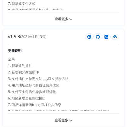
4. 限时秒杀（适配优惠重叠）

7. 新增翼支付方式

8. 商品详情购买导航按钮统一标准化

9. 非兼容模式去掉index.php

查看更多
10. 已完成订单退数量，则释放销量

11. 自提取货点新增logo图片

v1.9.3
12. 自提地址可根据用户位置最近排序

(2021年1月13号)
web端

更新说明
1. 编辑器图片、附件、视频多选支持按照顺序选择插入编辑器

全局

2. 插件、主题下载新增历史信息记录

1. 新增签到插件

3. 插件（上传、安装、卸载、删除）新增回调事件

2. 新增积分商城插件

4. 后台管理登录优化（新增帐号密码+图片验证码、邮件验证码、手机验证
3. 支付插件支持定义Notify独立异步方法

码）

4. 用户地址坐标与身份证信息优化

5. 用户登录优化（新增帐号密码+图片验证码、邮件验证码、手机验证码）

5. 支付宝支付插件异步处理优化

6. API用户接口新增帐号密码+手机+邮箱[登录、注册]方式、图片验证码
6. 地区新增全量数据接口

+短信邮件验证码发送

7. 商品详情新增icon+面板公共信息

8. 新增品牌插件、搜索页面优化+新增商品属性+规格搜索+品牌信息

小程序

查看更多
1. 小程序商品详情标题去除高度限制

web端
