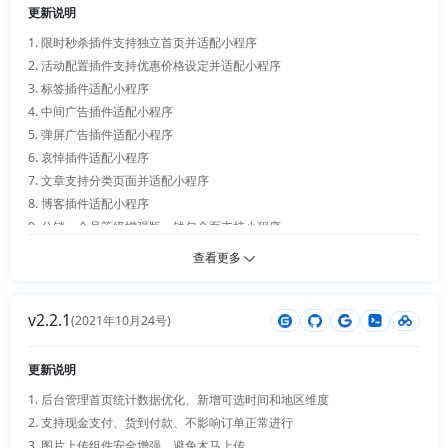
15. 新增手机H5自定义地址

更新说明
16. 商店账号未绑定优化

1. 限时秒杀插件支持独立首页并适配小程序 

17. 订单自动收货参数错误修复

2. 活动配置插件支持优惠价格设定并适配小程序

18. 老版本小程序主题适配新版本接口

3. 标签插件适配小程序

4. 中间广告插件适配小程序

5. 弹屏广告插件适配小程序

6. 哀悼插件适配小程序

7. 文章支持分类页面并适配小程序

8. 博客插件适配小程序

9. 分销、会员等级增强版、钱包全面支持小程序

10. 新增批量评价插件

查看更多
11. 新增用户授权获取用户信息API

12. 可视化商品分类排序错误修复

v2.2.1
13. 百度支付插件支持自定义异步地址

(2021年10月24号)
14. 新增菜鸟物流插件、支持web端和小程序

15. 第三方登陆插件APP端支持（微信、QQ）

更新说明
16. 插件隐私字段配置、避免重要信息暴露

1. 后台管理首页统计数据优化、新增可选时间和地区维度 

2. 支持现金支付、货到付款、不影响订单正常进行

3. 图片上传组件安全增强、避免木马上传
