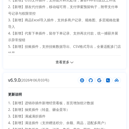
1.【新增】OSS文件插件，支持图片样式处理，兼容PHP8.0及以上环境

2.【新增】朋友代付插件，移动端可用，支付弹窗预留钩子，附带支付单
号记录与权限管控

3.【新增】商品Excel导入插件，支持多商户记录、规格图、多层规格批量
导入

4.【新增】代客下单插件，留存下单记录、支持再次付款，统一捕获并展
示异常报错

5.【新增】挂账插件，支持挂账数据导出、CSV格式导出，全量适配多门店
场景

6.【新增】支付凭证审核插件，优化订单取消逻辑，完善单据审核流程

查看更多
7.【优化】系统基础：统一更新全部插件版本号；优化插件安装过滤规
则，避免误删除lib、sdk、vendor目录文件；新增后台全局待办提醒功
v6.9.0
能，搭配精细化权限配置

(2026年06月03号)
8.【优化】智能工具箱插件：订单金额新增折扣计算功能，售后场景支持
对追加金额办理退款

更新说明
9.【优化】多门店整体功能：优化门店展示细节、取货信息统一展示；自
1.【新增】进销存插件新增经营看板，首页增加统计数据

提订单实现多商品对应多个核销码；Web端新增门店订单管理页面，优化
2.【新增】抽奖插件（转盘、砸金蛋等）

门店地址排序规则

3.【新增】满减满折插件

10.【优化】门店收银台插件：支持积分兑换抵扣、自定义运费设置与选
4.【新增】满送插件（支持赠送积分、余额、商品，适配多商户）

择；支持录入无码商品并配套对应API；钱包付款码新增后台开关配置；