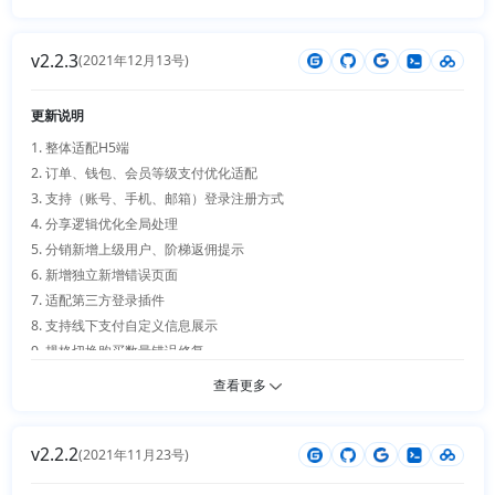
11. 分页组件xss修复

12. excel库更新为Spreadsheet库支持更高版本、效率更高、更稳定

v2.2.3
13. 动态数据列表处理模块优化+支持Ym年月选择条件

(2021年12月13号)
14. 订单商品类型校验错误修复

15. 日历组件更新到最新版本

更新说明
16. 表单验证器优化

1. 整体适配H5端 

17. 浏览文件库存配置添加提示、下单商品新增扩展内容

2. 订单、钱包、会员等级支付优化适配

18. 订单售后商品异常影响优化

3. 支持（账号、手机、邮箱）登录注册方式

19. 新增支付宝和微信付款码支付（一般用于线下扫用户付款码进行支付）

4. 分享逻辑优化全局处理

20. 新增插件权限单独配置管理

5. 分销新增上级用户、阶梯返佣提示

21. 新增电子营业执照亮证

6. 新增独立新增错误页面

22. 新增web端PC访问关闭开关

7. 适配第三方登录插件

23. 新增json头信息系统出错输出

8. 支持线下支付自定义信息展示

24. 门店2.0.0版本开发支持大多数O2O实体店运营、线上线下完美结合

9. 规格切换购买数量错误修复

10. 手机端富文本详情支持视频、超链接、图片预览

查看更多
11. 页面设计图片地址处理优化

12. 问答数据处理用户出错修复

v2.2.2
13. 新增web端首页关闭状态+新增电信经营许可证展示

(2021年11月23号)
14. 支持新增线下支付订单进入正常流程开关
