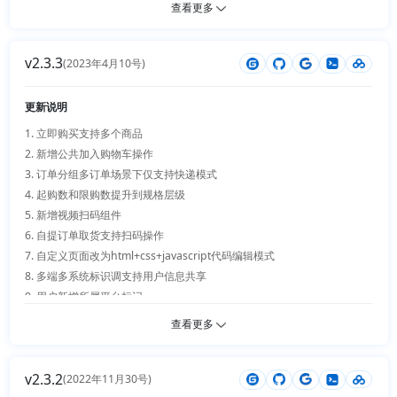
10.【新增】动态数据列表进度条支持 

查看更多
11.【新增】动态数据列表星星评分支持 

12.【新增】插件支持快速加入左侧菜单 

v2.3.3
13.【新增】易票联支付宝和微信支付 

(2023年4月10号)
14.【新增】OceanPayment信用卡支付 

15.【新增】后台操作记录日志 

更新说明
16.【新增】默认主题样式配置插件 

1. 立即购买支持多个商品

17.【新增】商品分类商品模式支持一级分类商品展示 

2. 新增公共加入购物车操作 

18.【新增】插件入口快速增加 

3. 订单分组多订单场景下仅支持快递模式

19.【优化】PC用户端整体UI及体验优化 

4. 起购数和限购数提升到规格层级

20.【优化】订单提交商品数量限制修复 

5. 新增视频扫码组件

21.【优化】汇率跟随系统语言自动识别 

6. 自提订单取货支持扫码操作

22.【优化】支付方式支持默认汇率 

7. 自定义页面改为html+css+javascript代码编辑模式

23.【优化】图片预览组建优化 

8. 多端多系统标识调支持用户信息共享

24.【优化】图片验证码默认传参无效修复 

9. 用户新增所属平台标记

25.【优化】商品详情手机模式下购买操作弹窗消失修复 

10. api接口token各端独立，并加强token加密

查看更多
26.【优化】可视化装修增加字符数量限制 

11. 内置多语言模块（前后端及语言可控）

27.【优化】web端商品模块拆分 

12. 可视化设计支持鼠标悬停图片放大控制

28.【优化】手机端数据列表避免重复请求 

v2.3.2
13. 可视化页面支持自定义协议url

(2022年11月30号)
29.【优化】动态数据列表支持无刷新搜索 
