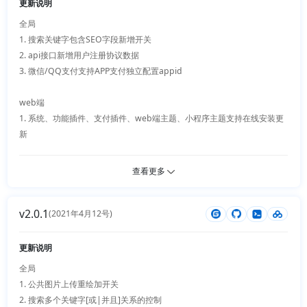
更新说明
3. 新增智能工具箱插件

全局 

4. 新增第三方登录插件

1. 搜索关键字包含SEO字段新增开关

2. api接口新增用户注册协议数据

3. 微信/QQ支付支持APP支付独立配置appid

web端

1. 系统、功能插件、支付插件、web端主题、小程序主题支持在线安装更
新

小程序

查看更多
无更新

v2.0.1
插件

(2021年4月12号)
1. 分销插件优化、增强更多返佣规则

更新说明
全局 

1. 公共图片上传重绘加开关

2. 搜索多个关键字[或|并且]关系的控制
