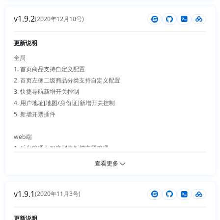
2. 签到优化，不强制填写信息

1. 首页手动模式配置下商品缺失修复、去除自动模式商品无需推荐

3. 微信小程序适配官方新规授权登录逻辑更新

v1.9.2
2. 商品规格新增排序操作+优化、商品参数优化

(2020年12月10号)
4. 手机绑定接口更新

3. 插件缓存数据优化、重新安装保留配置信息

4. 友情链接新增手机端显隐控制

更新说明
插件

5. 公共动态数据表单参数优化

1. 应用商店（在线自动安装应用插件、开发者提供优质插件、VIP授权管
全局

6. 动态数据列表组件条件新增气泡式弹出层、模块引入参数优化

理）

1. 首页商品支持自定义配置

7. 后台插件管理新增排序功能、自定义显示顺序+插件调用顺序

2. 新增主题自动切换插件

2. 首页左侧二级商品分类支持自定义配置

8. 公共接口新增插件配置返回

3. 分销插件支持自提地址切换

3. 快捷导航新增开关控制

9. API接口与插件解耦、扩展性更上一层楼

4. 用户地址[地图/身份证]新增开关控制

5. 新增开票插件

小程序

1. 小程序商品标题两行显示优化

web端

2. 微信小程序登录授权循环bug修复

1. 后台管理小程序列表新增主题管理

2. 分类管理组件优化、支持异步无刷新操作

查看更多
插件

3. 顶部小导航/logo位置新增钩

1. 新增签到插件

4. 新增商品参数模板管理、配置商品直接选择模板载入

2. 新增积分商城插件

v1.9.1
5. 分页组件新增自定义页码跳转

(2020年11月3号)
3. 新增品牌插件

6. 后端动态表格数据列表组件优化高度固定

4. 分销插件取货点与向上返佣支持同步进行、可控制，用户列表新增分销
7. 首页轮播左侧商品分类和右侧聚合内容新增开关控制

更新说明