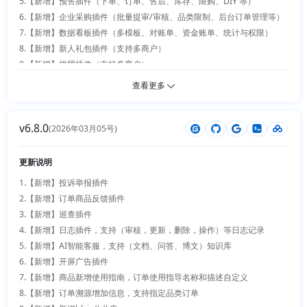
5.【新增】预售插件（下单、订单、售后、库存、限购、DIY 等）

PC收银台可自主选择预约时段、操作人员

6.【新增】企业采购插件（批量提审/审核、品类限制、后台订单管理等）

11.【优化】门店预约服务：顾客可直接预约门店员工服务；后台支持查
7.【新增】数据看板插件（多模板、对账单、资金账单、统计与权限）

看、编辑预约人员列表；下单页可选对应服务人员与服务时段；服务完成
8.【新增】新人礼包插件（支持多商户）

可填写描述、上传凭证图片，门店订单数据同步至进销存

9.【新增】拼团插件（支持多商户）

12.【优化】分销插件：新增待处理提醒、下级入驻申请、返利周期自定义
10.【新增】砍价插件（支持多商户）

查看更多
配置；表单支持闭包处理业务数据；优化配置页样式，同步更新对应数据
11.【新增】超级会员插件（原会员等级增强版，支持多商户、赠送积分与
库SQL脚本

余额）

13.【优化】超级会员插件：修复积分日志字段错误；支持指定用户配置、
v6.8.0
12.【新增】送礼插件（支持多商户、退款、权限控制）

(2026年03月05号)
线下支付抵扣会员权益

13.【新增】礼品卡插件（支持多商户）

14.【优化】积分商城插件：增加商户商品购买数量限制，优化整体兑换逻
14.【新增】虚拟密钥插件（支持多商户）

更新说明
辑；修复供应商结算匹配用户错误问题

15.【新增】运费设置插件（支持多商户，多商户侧运费设置迁移至该插
15.【优化】商品管理模块：修正规格售价错误、商品导航BUG；商品列
1.【新增】投诉举报插件

件）

表、详情页新增数据缓存；后台可开关商品及分类启用状态；优化商品二
2.【新增】订单商品反馈插件

16.【新增】积分商城搜索页，首页增加更多入口

维码访问路径；优化商品Excel导入logo展示效果

3.【新增】巡查插件

17.【新增】签到插件支持权限控制、奖励余额

16.【优化】扫码收款插件：支持多门店、多商户资金结算；优化收款名称
4.【新增】日志插件，支持（审核，更新，删除，操作）等日志记录

18.【新增】敏感数据脱敏

展示，适配主题切换，优化收款二维码展示效果

5.【新增】AI智能客服，支持（文档、问答、博文）知识库

19.【新增】商城及各插件后台待处理 / 待办提醒

17.【优化】支付插件：银联、通联分账隐藏后台商户新增页面入口；文件
6.【新增】开屏广告插件

20.【新增】后台右上角用户审核提醒

上传自动过滤临时文件，新增支付文件上传、下载管理能力

7.【新增】商品新增使用指南，订单使用指导名称和描述自定义

21.【新增】Cookie、Session 过期时间配置

18.【优化】发票插件：订单详情页新增发票入口，支持下单立即开票；扩
8.【新增】订单溯源增加信息，支持指定品类订单

22.【新增】钱包插件支持积分兑换余额、手机端
