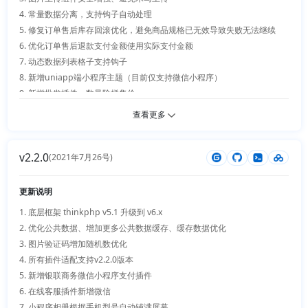
4. 常量数据分离，支持钩子自动处理

5. 修复订单售后库存回滚优化，避免商品规格已无效导致失败无法继续

6. 优化订单售后退款支付金额使用实际支付金额

7. 动态数据列表格子支持钩子

8. 新增uniapp端小程序主题（目前仅支持微信小程序）

9. 新增批发插件、数量阶梯售价

10. 新增标签插件、对商品、用户进行分组管理

查看更多
11. 新增支付宝证书加密支付接口插件

12. 新增API接口文档

v2.2.0
(2021年7月26号)
更新说明
1. 底层框架 thinkphp v5.1 升级到 v6.x 

2. 优化公共数据、增加更多公共数据缓存、缓存数据优化

3. 图片验证码增加随机数优化

4. 所有插件适配支持v2.2.0版本

5. 新增银联商务微信小程序支付插件

6. 在线客服插件新增微信

7. 小程序相册根据手机型号自动铺满屏幕
