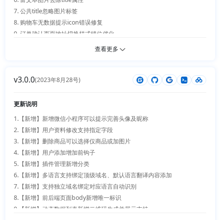
7. 公共title忽略图片标签

8. 购物车无数据提示icon错误修复

9. 订单确认页面地址切换样式错位优化

10. 动态数据表格支持头部class唯一标识

查看更多
v3.0.0
(2023年8月28号)
更新说明
1.【新增】新增微信小程序可以提示完善头像及昵称 

2.【新增】用户资料修改支持指定字段 

3.【新增】删除商品可以选择仅商品或加图片 

4.【新增】用户添加增加前钩子 

5.【新增】插件管理新增分类 

6.【新增】多语言支持绑定顶级域名、默认语言翻译内容添加 

7.【新增】支持独立域名绑定对应语言自动识别 

8.【新增】前后端页面body新增唯一标识 

9.【新增】动态数据列表新增二维码生成并展示支持 
