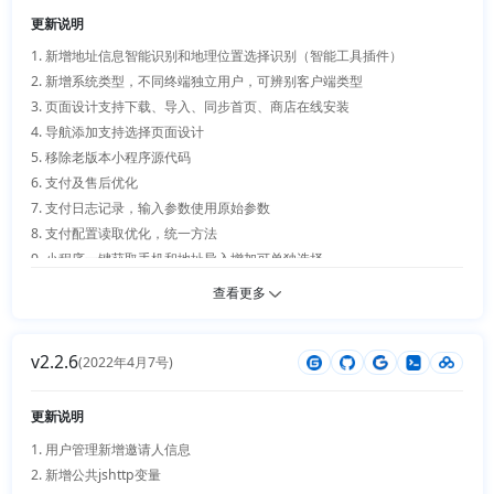
15. 分页组件支持自定义传入数值

更新说明
1. 新增地址信息智能识别和地理位置选择识别（智能工具插件）

2. 新增系统类型，不同终端独立用户，可辨别客户端类型

3. 页面设计支持下载、导入、同步首页、商店在线安装

4. 导航添加支持选择页面设计

5. 移除老版本小程序源代码

6. 支付及售后优化

7. 支付日志记录，输入参数使用原始参数

8. 支付配置读取优化，统一方法

9. 小程序一键获取手机和地址导入增加可单独选择

10. web端联动地址初始化分离

查看更多
11. 门店插件仓库逻辑优化、新增自动脚本

12. 多商户插件细节优化、页面设计支持同步首页

v2.2.6
13. uniapp主题细节优化+bug修复

(2022年4月7号)
14. 客服插件细节优化+bug修复

15. 主题切换插件支持参数自动识别

更新说明
16. 新增分身插件、独立小程序和支付配置、用户端商品数据限制

1. 用户管理新增邀请人信息 

17. 地区数据库更新

2. 新增公共jshttp变量
