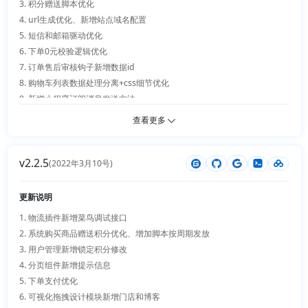
3. 积分赠送脚本优化

4. url生成优化、新增站点域名配置

5. 短信和邮箱驱动优化

6. 下单0元校验逻辑优化

7. 订单售后审核钩子新增数据id

8. 购物车列表数据处理分离+css细节优化

9. 新增小程序订阅消息发送方法

10. 用户地址新增距离显示字段和订单发货售后提醒

查看更多
11. 新增客服插件

12. 多商户适配客服插件+细节优化

v2.2.5
13. 门店新增下单距离限制及细节优化

(2022年3月10号)
更新说明
1. 物流插件新增菜鸟调试接口 

2. 系统购买商品赠送积分优化、增加脚本按周期发放

3. 用户管理新增锁定积分修改

4. 分页组件新增提示信息

5. 下单支付优化

6. 可视化拖拽设计模块新增门店和博客
