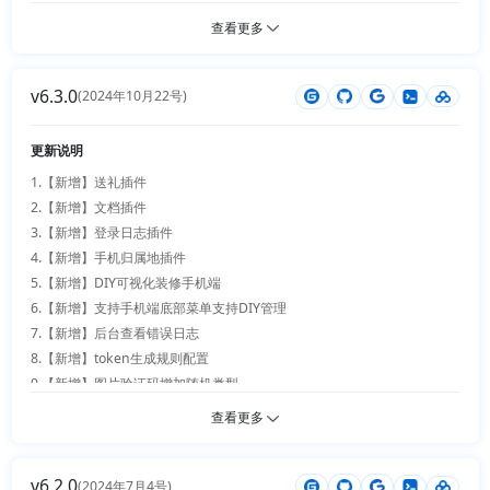
24.【优化】智能工具箱插件商品详情url地址支持系统级别的配置

35.【优化】发票插件专业电子附件无法查看修复

10.【新增】积分商城支持积分+金额方式兑换

查看更多
25.【优化】博客新增封面开关，用户手机绑定注册限制验证

36.【优化】商品diy自定义增加品牌商品url

11.【新增】搜索支持条码和编码

26.【优化】弹屏广告插件优化、支持手机端、去掉接口首页模式

12.【新增】发票插件开票支持钱包充值

27.【优化】送礼插件bug优化

v6.3.0
13.【新增】应用商店可以直接安装插件

(2024年10月22号)
28.【优化】支付插件优化，安装插件优化

14.【优化】支付日志，退款日志 增加请求参数

29.【优化】支付宝支付错误修复

15.【优化】客服功能bug修复（客服，多商户）

更新说明
30.【优化】后台插件管理状态操作优化

16.【优化】系统扫码支持条码和编码搜索

31.【优化】cookie优化

1.【新增】送礼插件

17.【优化】web端规格切换url路径层级更新优化

2.【新增】文档插件

18.【优化】表格列表数据打印分页无效修复

3.【新增】登录日志插件

19.【优化】微信小程序支持强制提示基础信息提示，并且同时支持手机号
4.【新增】手机归属地插件

码一键获取

5.【新增】DIY可视化装修手机端

20.【优化】配置信息读取细节优化

6.【新增】支持手机端底部菜单支持DIY管理

21.【优化】分销插件优化，支持商品不参与和仅参与，等级单独配置购买
7.【新增】后台查看错误日志

获得

8.【新增】token生成规则配置

22.【优化】token生成错误修复

9.【新增】图片验证码增加随机类型

23.【优化】上传组件无分类优化

10.【新增】附件管理、附件分类管理

查看更多
24.【优化】支付方式增加提示

11.【新增】拉卡拉收银台支付插件

25.【优化】弹窗验证码优化

12.【新增】搜索页支持商品产地筛选

26.【优化】统计请求并发优化

v6.2.0
13.【新增】主题、支付方式、插件、页面设计、DIY装修支持在线导入

(2024年7月4号)