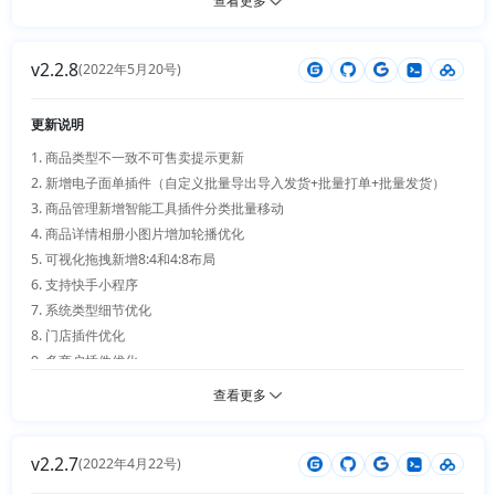
查看更多
置数据）

10. 门店优化（就近排序、配送员通知、下单用户地址固定门店地址）

v2.2.8
11. 分销优化（支持多商户）

(2022年5月20号)
12. 智能工具插件优化（新增库存预警）

13. 客服优化（支持图片、表情、视频、快捷回复，客户端多聊）

更新说明
14. 新增黑龙江政采电子卖场对接

1. 商品类型不一致不可售卖提示更新 

15. 新增建行龙支付聚合支付（PC+微信小程序）

2. 新增电子面单插件（自定义批量导出导入发货+批量打单+批量发货）

16. 新增ckplayer播放器、商品详情视频播放优化

3. 商品管理新增智能工具插件分类批量移动

17. 地图查看优化、增加独立页面查看

4. 商品详情相册小图片增加轮播优化

18. 二级域名配置生成优化

5. 可视化拖拽新增8:4和4:8布局

19. excel文件导出支持选择csv导出

6. 支持快手小程序

20. 后台插件管理支持搜索

7. 系统类型细节优化

8. 门店插件优化

9. 多商户插件优化

10. 活动配置插件优化

查看更多
11. 登录采用cookie可逆加密存储

12. 微信小程序直播插件优化

v2.2.7
13. 多语言插件优化

(2022年4月22号)
14. 智能工具插件优化
