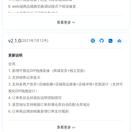
8. web端商品规格切换调试模式下错误修复

9. web端图片验证码随机数优化

10. 系统入口php版本检查优化

查看更多
v2.1.0
(2021年7月12号)
更新说明
全局

1. 新增可视化DIY拖拽装修（商城首页+独立页面）

2. 支持销售记录提示

3. 支持多商户首页+店铺收藏+店铺商品搜索+店铺详情+页面设计（支持可
视化DIY拖拽设计）

4. 订单售后去掉退款说明强制填写

5. 退货地址支持根据订单所属仓库自动匹配仓库地址

6. 订单商品增加销量新增订单支付规则

web端

查看更多
1. 商品详情小导航优化
