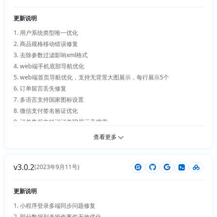
13.【优化】视频播放器支持多语言 

14.【优化】配送员插件支持用户物流查看，后台批量发货及配送 

更新说明
15.【优化】商品搜索支持编码和条码 

1. 用户系统类型唯一优化 

16.【优化】会员等级增强版支持钱包支付 

2. 商品规格移动错误修复 

17.【优化】问答支持评论、点赞 

3. 去除参数过滤影响xml格式 

18.【优化】手机端全新UI、极致体验优化 

4. web端手机底部导航优化 

19.【优化】首页轮播支持背景色自动切换 

5. web端首页导航优化，支持无背景大图展示，每行展示5个 

20.【优化】分配页面支持全部分配查看 

6. 订单留言丢失修复 

21.【优化】门店服务订单管理及收银优化支持二级

7. 多语言支持国家图标设置 

8. 微信支付签名验证优化 

9. 订单售后支持订订单ID展示及搜索 

10. 首页轮播新增描述和有效时间 

查看更多
11. 安装程序支持自定义管理员账号及密码

v3.0.2
(2023年9月11号)
更新说明
1. 小程序登录多端同步问题修复

2. 部分数据列表操作事件无效优化
