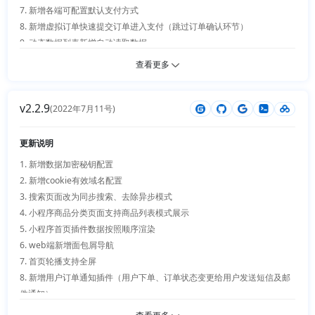
7. 新增各端可配置默认支付方式

8. 新增虚拟订单快速提交订单进入支付（跳过订单确认环节）

9. 动态数据列表新增自动读取数据

10. 头条小程序支持一键获取手机号码、并支持unionid绑定

查看更多
11. 插件安装及更新新增操作前事件

12. 商品类型判断优化

v2.2.9
13. 后台管理新增夜间深色模式

(2022年7月11号)
14. 公共分类组件优化

15. 更新底层框架

更新说明
16. 客服插件细节优化

1. 新增数据加密秘钥配置 

17. 多商户新增等级付费购买及功能限制

2. 新增cookie有效域名配置

18. 门店新增达达配送

3. 搜索页面改为同步搜索、去除异步模式

19. 优惠券细节优化支持多商户

4. 小程序商品分类页面支持商品列表模式展示

20. 限时秒杀细节优化支持多商户

5. 小程序首页插件数据按照顺序渲染

6. web端新增面包屑导航

7. 首页轮播支持全屏

8. 新增用户订单通知插件（用户下单、订单状态变更给用户发送短信及邮
件通知）

9. 多商户优化（商户平台商品添加、保证金退回优化、店铺首页自定义配