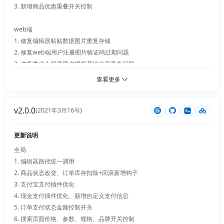
3. 新增商品优惠重叠开关控制

web端

1. 修复编辑器粘贴数据图片重复存储

2. 修复web端用户注册图片验证码过期问题

3. 修复微信小程序用户授权基础信息丢失问题

4. 新增多商户插件、支持用户入驻开店销售产品、独立首页、独立卖家中
查看更多
心、商品/订单/结算/数据统计管理

5. 站点类型统一调用，新增钩子支持

v2.0.0
6. 搜索模块参数搜索新增类型控制

(2021年3月16号)
小程序

更新说明
无更新

全局 

1. 编辑器路径统一调用

插件

2. 商品状态改变、订单库存扣除+回滚新增钩子

1. 新增多商户

3. 支付宝支付插件优化

2. 会员等级增强版（放开商品规格扩展的数据、支持多商户、适配优惠重
4. 现金支付插件优化、新增自定义支付信息

叠）

5. 订单支付状态金额控制开关

3. 分销（放开商品规格扩展的数据、支持多商户、适配优惠重叠）

6. 搜索页面价格、参数、规格、品牌开关控制
