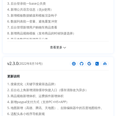
17. 微信小程序登录适配新规

3. 后台登录统一base公共类

18. 可视化数据展示新增缓存

4. 新增公共语言信息（含js使用）

19. web端首页轮播样式优化

5. 新增模板数据赋值和模板渲染钩子

20. 用户头像上传新增钩子

6. 数据列表统一变量、避免重复冲突

21. 分页统计优化避免sql浪费

7. 后台管理新增用户购物车商品查看

22. 动态数据列表分页支持统计汇总

8. 新增商品规格模板（发布商品的时候快捷选择）

23. 底层框架升级到tp6.1

9. 商品参数模板新增商品分类

10. 下单确认页面业务选择自动定位锚点

查看更多
11. 后台查看用户购物车

12. 后台权限菜单优化

v2.3.0
13. 打开页面支持多窗口

(2022年8月16号)
14. 动态数据列表支持（数据处理、Excel和PDF导出、数据打印）

15. 新增搜索日志记录开关

更新说明
16. 新增进销存插件

1. 搜索优化（关键字搜索筛选品牌）

2. 后台右上角新增清除缓存快捷入口（缓存清除改为异步）

3. 商品规格新增体积、运费插件新增体积

4. 新增paypal支付方式（支持PC+H5+APP）

5. 地图新增（高德、腾讯、天地图）、去除编辑器中的百度地图组件。

6. 适配头条小程序导航新规
