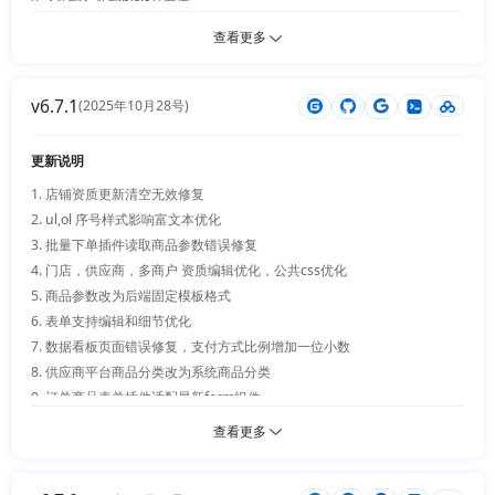
充开票适用业务范围；修复PC端扫码支付选项失效问题，发票页面展示对
9.【新增】新增hlsjs公共库

23.【新增】订单商品快照开关、订单溯源、订单导出支持商品表单

应支付数据

10.【新增】权限支持插件配置

查看更多
24.【新增】订单商品表单支持手机端

19.【优化】电子面单插件：优化店铺信息展示内容，开放供应商使用电子
11.【新增】新增搜索日志查询

25.【新增】Excel 多表头导出

面单打印权限

12.【优化】后台管理员支持头像

26.【新增】分身插件支持权限与 DIY

v6.7.1
20.【优化】搜索排行榜：新增自定义钩子接口，完美兼容分身插件运行

13.【优化】商品基础字段配置对应品类是否必填配置

(2025年10月28号)
27.【新增】多商户 / 多门店 / 供应商相关 API 与首页环比统计

21.【优化】DIY自定义插件：优化链接入口；表单可读取关键字变量，修
14.【优化】商品参数支持原来的自定义模式

28.【新增】多门店收银台支持优惠券

复无数据加载报错；表单适配多门店数据读取逻辑

15.【优化】商店信息支持平台客户端和客服信息配置

更新说明
29.【新增】通联支付支付宝 App 支付

22.【优化】批发插件：修复配置异常BUG，优化批发相关业务流程

16.【优化】商品管理编辑导航名称和描述自定义

30.【优化】进销存经营看板、首页统计及热销产品统计

1. 店铺资质更新清空无效修复

23.【优化】订单管理功能：支持单个订单转移操作，优化转移按钮显示判
17.【优化】订单导出打印插件支持自定义多模板并支持多商户

31.【优化】多商户、多门店、公共在线客服 / 右侧导航调用客服插件方式
2. ul,ol 序号样式影响富文本优化

断；应用商店支持账户订单整体转移

18.【优化】多商户支持订单售后沟通、新增发货仓库、资质和经营类目增
（未安装或未启用不报错）

3. 批量下单插件读取商品参数错误修复

24.【优化】多商户体系：修复商户认证校验、用户信息接口传参、礼品
强、支持过期审核复审、商品风控、商家新手引导等等...

32.【优化】多商户、多门店、后台首页统计环比数据

4. 门店，供应商，多商户 资质编辑优化，公共css优化

卡、运费设置插件等多商户适配BUG

19.【优化】进销存基准数更新优化，订单售后退款优化

33.【优化】积分商城、积分日志、钱包积分兑换

5. 商品参数改为后端固定模板格式

25.【优化】门店接口服务：整体梳理、优化全部门店相关接口；新增门店
20.【优化】订单记录商品所有基础数据、参数、详情信息

34.【优化】商品搜索、详情、参数与规格相关体验

6. 表单支持编辑和细节优化

员工、卖家专属API；优化移动端核销订单数据展示

21.【优化】修复diy和forminput接口显示问题

35.【优化】预售、满减满折、满送、企业采购、抽奖、送礼、礼品卡、虚
7. 数据看板页面错误修复，支付方式比例增加一位小数

26.【优化】达达配送接口：优化对接逻辑，完善配套接口文档

22.【优化】智能工具箱订单售后客服支持店铺和平台同时存在

拟密钥等插件细节

8. 供应商平台商品分类改为系统商品分类

27.【优化】账号登录：验证码登录新增自动注册账号功能

23.【优化】问诊开方支持附件下载、历史沟通记录查看

36.【优化】DIY、分销、支付页扫码提示、订单扩展数据

9. 订单商品表单插件适配最新form组件

28.【优化】应用商店插件：VIP功能对比页面增加搜索框

24.【优化】订单详情支持使用指南，手机端订单详情支持操作

37.【优化】插件上传、新版本上传及系统安全（jquery 升级、上传下载
10. 门店订单列表新增订单商品表单查看

查看更多
29.【优化】送礼插件：补齐多商户适配字段，完善续费相关逻辑

25.【优化】搜索记录增加关键字限制和用户ip

校验等）

11. form组件细节优化加bug修复

30.【优化】系统安全防护：文章数据读取增加防攻击机制；优化系统类型
26.【优化】商品搜索增加拦截关键字

38.【优化】404 与搜索引擎规则、公共样式与数据看板查询

12. 站点备案信息改为自定义管理

标识安全性；统一规范类方法命名

27.【优化】商品面包屑导航支持自动读取上级层级
