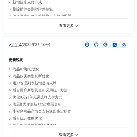
7. 新增挂账支付方式

8. 删除插件会删除附件修复

9. 动态列表组件支持模块引入单独配置

10. 去除微信圈子组件

查看更多
11. 图片验证码精度优化

12. 多商户插件商家中心UI全新优化、独立后台、独立登录页

v2.2.4
13. 门店支持独立登录页、扫描录单、新增扩展模块（货物寄存、挂账支
(2022年2月16号)
付）

14. 智能工具插件新增商品详情信息提示

更新说明
15. 支付宝+百度支付插件方法更新适配php8

1. 商品url地址优化 

2. 商品购买类型判断优化

3. 用户管理列表新增邀请人id

4. 后台用户新增及更新调用统一方法

5. 优化0元订单无需选择支付方式

6. 底层js类库更新+框架底层更新

7. 小程序商品详情页支持返回指定操作

8. 后台统计数据优化

9. 商品保存规格判断错误修复

10. 文章优化

查看更多