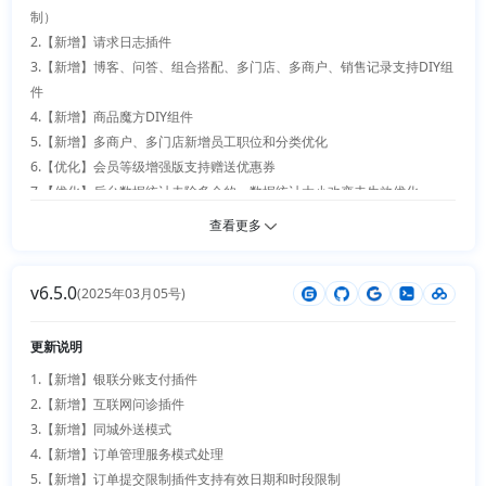
展示数据

16.【优化】手机端底部菜单逻辑更新

制）

43.【优化】全局细节：全站各处交互、文字、展示细节迭代优化，补齐各
17.【优化】手机端取货码展示优化

2.【新增】请求日志插件

类零散体验问题

18.【优化】上传文件组件预览、回调和显示逻辑优化

3.【新增】博客、问答、组合搭配、多门店、多商户、销售记录支持DIY组
19.【优化】订单售后审核未发货退数量，金额计算精度影响修复

件

20.【优化】框架弹窗拖动选中其他内容优化

4.【新增】商品魔方DIY组件

21.【优化】多商户新增标品，商品基础字段、参数、规格操作优化、增加
5.【新增】多商户、多门店新增员工职位和分类优化

协议管理

6.【优化】会员等级增强版支持赠送优惠券

22.【优化】多商户店铺资质、经营类目资质分离与过期提醒

7.【优化】后台数据统计去除多余的，数据统计大小改变未生效优化

23.【优化】多商户新增保证金和服务费状态与管理

8.【优化】多商户、多门店支持直接查看首页地址和二维码、增加语言切
查看更多
24.【优化】多商户新增登录页面轮播，图文，右侧图标

换、打印小票支持多语言，增加商品js错误修复

25.【优化】多商户店铺首页支持 DIY

9.【优化】多商户认证图标、更多附件优化，多商户使用分账系统判断优
26.【优化】多门店资质数据分离、退单支持指定商品数量和金额、收银台
v6.5.0
化

(2025年03月05号)
用户体验优化

10.【优化】多门店扫码加购、无规格图片优化、

27.【优化】分销客户订单去除地址信息+细节优化，修改上级避免死循
11.【优化】系统安全文件修复

更新说明
环，第三方登录自动登录回到上一页、返积分支持

12.【优化】附件远程下载优化（上传附件增加权限）、商品计量单位名称
28.【优化】积分商城兑换优化、纯兑换积分不足禁止下单

1.【新增】银联分账支付插件

更新

29.【优化】主题切换插件优化

2.【新增】互联网问诊插件

13.【优化】客服api、新增token变量

30.【优化】分享插件微信中分享错误修复

3.【新增】同城外送模式

14.【优化】应用商店导入插件优化

31.【优化】优惠券支持首页展示

4.【新增】订单管理服务模式处理

15.【优化】博客，问答 diy自定义新增用户信息和商品

32.【优化】多语言插件支持有道翻译

5.【新增】订单提交限制插件支持有效日期和时段限制
