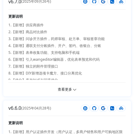
v6.7.0
39.【修复】进销存热销产品、基础统计角标等问题

13. 商品详情控制购物车和购买按钮

(2025年09月26号)
31.【优化】收银台主程序：优化订单、售后、用户核验全流程细节；优化
28.【优化】商品新增全面的二维码预览

40.【修复】Cookie 配置读取、商品参数 / 编辑验证、视频播放关闭等

14. 电子面单，主账户和使用账户扣费方式

门店现金收款流程；创建订单时支持不指定支付方式

29.【优化】增加商品参数自定义模式切换

41.【修复】预售、采购中心、库存回滚、邮箱绑定、插件上传风险等问题

15. 购物车按照商品一致排序

更新说明
32.【优化】其他营销插件：优化提现页面展示效果；修复砍价功能价格字
30.【优化】three组件禁止操作排除支持

16. 现金支付自定义内容支付复制操作

段异常问题

31.【优化】选项卡魔法自定义组件支持插件数据处理

1.【新增】供应商插件

17. 版权修改插件支持可修改版本号

33.【优化】配套基础功能：新增用户地址消息通知接口；优化博客插件读
32.【优化】优惠券细节优化

2.【新增】商品对比插件

18. 分身插件DIY底部菜单管理错误修复

取商品数据逻辑；多语言插件适配拼团功能；优化问答模块与扫码支付联
33.【优化】会员等级增强版，分销静态图片配置优化

3.【新增】问诊开方插件，药师审核、处方单、审核签章功能

动细节

34.【优化】积分商城图片优化

4.【新增】通联支付分账插件、开户、签约、收银台、分账

34.【优化】门店后台管理：新增门店员工薪资明细查询接口；优化门店状
35.【优化】电子面单插件支持多商户

5.【新增】表单收集功能、支持电脑和手机端

态进度、服务订单细节；重构列表初始化代码结构

36.【优化】DIY支持短视频插件

6.【新增】引入wangeditor编辑器，优化表单预览和代码

35.【优化】页面UI样式：顶部导航对齐修正，弹窗数据处理逻辑优化，全
7.【新增】独立的附件管理接口

站多语言文案统一优化，多处页面细节样式整改

8.【新增】DIY新增选项卡魔方、接口分离优化

36.【优化】系统适配改造：系统适配售价隐藏插件运行

9.【优化】库存扣减与回退优化

37.【优化】商品导入插件：支持规格图片、多层规格批量导入商品数据，
10.【优化】权限支持导出Excel

查看更多
同步记录多商户操作信息

11.【优化】微信发货同步优化

38.【优化】会员相关：优化用户登录积分发放规则

12.【优化】订单服务，系统，多商户，进销存，供应商全部改成二维数组
39.【优化】底层表单组件：Form表单支持通过闭包方式处理业务数据

v6.6.0
方式

(2025年04月28号)
40.【优化】门店运行：新增门店运行日志记录功能

13.【优化】手机端订单管理，售后订单支持搜索

41.【优化】门店挂账订单：新增配套API接口，完善挂账订单接口能力

14.【优化】手机端搜索支持店铺切换

更新说明
42.【优化】多门店核验：修复多商户订单核验报错，补充多门店核验订单
15.【优化】签到插件赠送积分优化

1.【新增】用户认证插件开发（用户认证，多商户销售和用户可购地区限