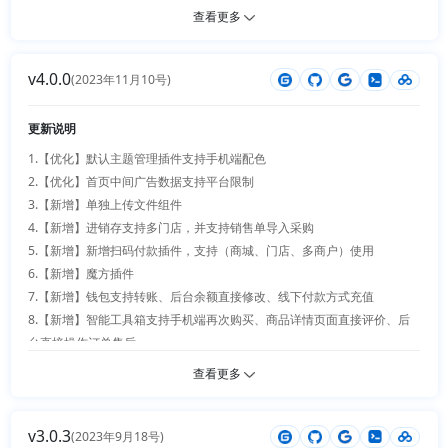
9.【新增】手机端支持APP（IOS+Android）

查看更多
24.【新增】企业采购管理插件（企业入驻商城内部采购，采购单+员工管
10.【新增】手机端支持多语言（中文、繁体、英文、西班牙）

理、采购订单审核后转商城下单。）

11.【新增】手机端我的中支持门店订单查看和下单自动进入门店订单

25.【新增】自定义多种虚拟币（可转账、转换、充值、提现、支付）

v4.0.0
12.【新增】手机端购物车支持优惠明细查看及选择

(2023年11月10号)
26.【新增】新增xpay、JeePay支付

13.【新增】短信对接多平台（腾讯、百度、云片、loginsms）

27.【新增】app支持绑定（邮箱、微信、qq、支付宝）

14.【新增】第三方登录APP支持（微信、QQ、苹果、谷歌、本机号码）

更新说明
28.【新增】app支持密码修改

15.【新增】扫码收款和消息通知支持语音播报

29.【新增】主题支持可视化管理

1.【优化】默认主题管理插件支持手机端配色 

16.【新增】订单商品表单细节优化，新增类型（整数、邮箱、手机）、并
30.【新增】增加6套端精品web主题

2.【优化】首页中间广告数据支持平台限制 

支持手机端

31.【新增】主题数据管理（单图文、多图文、视频、商品、文章）、支持
3.【新增】单独上传文件组件 

17.【新增】订单再次购买支持回购和加购物车选择

导入下载

4.【新增】进销存支持多门店，并支持销售单导入采购 

18.【新增】头条支付支付企业担保

32.【新增】动态数据表格读取优化、支持文本复制、支持单图多图展示和
5.【新增】新增扫码付款插件，支持（商城、门店、多商户）使用 

19.【新增】插件支持自动批量更新

预览、支持换行转数组

6.【新增】魔方插件 

20.【新增】后台新增常用功能

7.【新增】钱包支持转账、后台余额直接修改、线下付款方式充值 

21.【新增】新增商品评论管理

8.【新增】智能工具箱支持手机端再次购买、商品详情页面直接评价、后
22.【新增】新增下单备注预选择

台直接操作订单售后 

23.【新增】手机端商品分类页面带排序

9.【新增】第三方登录支持web端手机扫码登录 

查看更多
24.【新增】下单积分自定义

10.【优化】订单售后样式优化 

25.【新增】优惠券支持默认选择（最优惠、快过期）

11.【优化】分类商品分页和一级分类优化 

v3.0.3
12.【优化】支持各个平台单独设置站点类型 

(2023年9月18号)