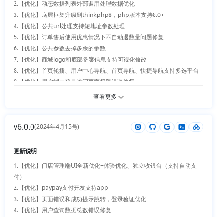
30.【工具箱】支持自定义商品外部地址，新增excel库存批量修改

2.【优化】动态数据列表外部调用处理数据优化

17.【优化】修复拼音库使用错误和西班牙语格式错误

31.【钱包】提现方式支持（微信、支付宝）零钱转账，支持自动提现

3.【优化】底层框架升级到thinkphp8，php版本支持8.0+

18.【优化】去除商品评论列表复选框

32【问答】增加分类，增加通知手机和邮箱，消息提醒适配问答

4.【优化】公共url处理支持短地址参数处理

19.【优化】自提地址logo错误修复

5.【优化】订单售后使用优惠情况下不自动退数量问题修复

20.【优化】动态表格分离优化

6.【优化】公共参数去掉多余的参数

21.【新增】新增数据打印module

7.【优化】商城logo和底部备案信息支持可视化修改

22.【新增】商品销量和库存展示开关

8.【优化】首页轮播、用户中心导航、首页导航、快捷导航支持多选平台

23.【新增】商品支持自定义顺序

9.【优化】用户端未登录访问页面权限错误修复

24.【新增】插件支持二级域名

10.【新增】公共附件新增预览方法

查看更多
25.【新增】插件配置文件支持自定义主题配色

11.【新增】web端商品搜索页新增价格滑条

26.【新增】导航管理支持插件首页添加

12.【新增】智能工具箱插件支持商品批量上下架

27.【新增】手机端支持自定义客服信息

v6.0.0
13.【新增】魔方插件支持更多商品组合

(2024年4月15号)
28.【新增】新增进销存手机端、web端UI全新升级

14.【新增】批量下单插件web端新增table规格形式购买

29.【新增】新增商品重组

15.【新增】支付宝小程序支持JSAPI支付 

更新说明
30.【新增】新增礼品卡

31.【新增】新增商品防伪码

1.【优化】门店管理端UI全新优化+体验优化、独立收银台（支持自动支
32.【新增】新增app更新管理

付）

33.【新增】新增品类限制

2.【优化】paypay支付开发支持app

3.【优化】页面错误和成功提示跳转，登录验证优化

4.【优化】用户查询数据总数错误修复
