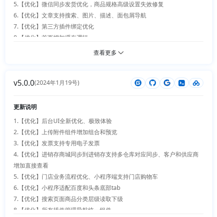
5.【优化】微信同步发货优化，商品规格高级设置失效修复

6.【优化】文章支持搜索、图片、描述、面包屑导航

7.【优化】第三方插件绑定优化

8.【优化】首页增加缓存逻辑

9.【优化】zip压缩包下载无效修复

查看更多
10.【优化】支付宝扫码支付优化

11.【优化】token用户信息优化

v5.0.0
12.【优化】公共加载层改成logo

(2024年1月19号)
13.【优化】批量调整上传组件删除按钮

14.【优化】web端搜索，商品详情模块拆分

更新说明
15.【优化】后台商品规格高级修改错误修复

1.【优化】后台UI全新优化、极致体验

16.【优化】多语言切换支持绑定的域名

2.【优化】上传附件组件增加组合和预览

17.【新增】支持单页面设置为首页（页面设计、自定义页面、插件首页）

3.【优化】发票支持专用电子发票

18.【新增】积分商城支持纯兑换模式，支持批量生成线下积分码、扫码领
4.【优化】进销存商城同步到进销存支持多仓库对应同步、客户和供应商
积分

增加直接查看

19.【新增】支持展示商品单位

5.【优化】门店业务流程优化、小程序端支持门店购物车

20.【新增】新增公共商品收藏

6.【优化】小程序适配百度和头条底部tab

21.【新增】商品新增价格和单位开关

7.【优化】搜索页面商品分类层级读取下级

22.【新增】运费设置支持多运费模式

8.【优化】所有插件管理导航统一组件

23.【新增】订单快递支持多包裹
