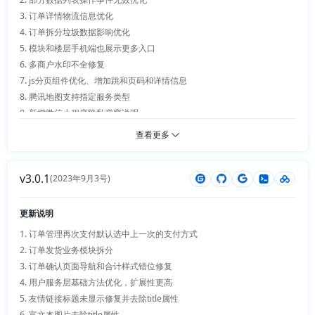
3. 订单详情物流信息优化

4. 订单拆分垃圾数据影响优化

5. 模块和楼层手机端也展示更多入口

6. 多商户水印不全修复

7. js分页组件优化、增加跳和页码和详情信息

8. 腾讯地图支持指定服务类型

9. 新增微信小程序隐私弹窗说明

10. 登录过期时间调整为12小时

查看更多
v3.0.1
(2023年9月3号)
更新说明
1. 订单管理再次支付默认选中上一次的支付方式

2. 订单发货业务模块拆分

3. 订单确认页面导航和合计样式错位修复

4. 用户服务层基础方法优化，扩展性更高

5. 友情链接标题未显示修复并去除title属性

6. 富文本图片去除title属性
