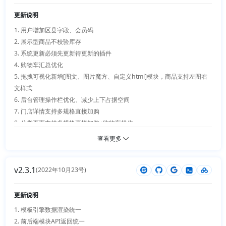
14. 订单、订单售后、消息新增钩子

30.【优化】百宝箱放到顶部小导航右侧 

15. 图标导航支持纯净模式

更新说明
31.【优化】页面设计媒体文件支持居中和最大最高限定并自适应 

16. 地区支持唯一编号快捷选择

32.【优化】多商户支持二级导航、资质展示、增加店铺评分、新增后台等
1. 用户增加区县字段、会员码 

17. 弹窗支持拖动和双击全屏缩小

级购买、等级增加不可购买控制 

2. 展示型商品不校验库存

18. 后台管理窗口支持多窗口并行

33.【优化】数据缓存新增开关 

3. 系统更新必须先更新待更新的插件

19. 单独售后仅退款自动退数量优化

34.【优化】进销存仓库仓位和备注提到规格层面、批量修改价格逻辑可能
4. 购物车汇总优化

20. 进销存支持与商城双向同步和运单打印及商品标签打印

错误 

5. 拖拽可视化新增[图文、图片魔方、自定义html]模块，商品支持左图右
21. 新增商品服务插件

35.【优化】购买页面向下滑动后点击购买会消失 

文样式

22. 新增组合搭配插件

36.【优化】用户注册待审核通知（消息通知插件中实现） 

6. 后台管理操作栏优化、减少上下占据空间

23. 新增批量下单插件

37.【优化】门店支持打印机配置支持别名、商品绑定、多模板、支持客服 

7. 门店详情支持多规格直接加购

24. 小程序整体结构及功能细节优化

38.【优化】钱包数据列表使用新动态数据 

8. 分类页面支持多规格直接加购+购物车操作

39.【优化】分销等级规则优化、扩张性更高更好用 

9. 新增[主导航、logo及搜索栏、页脚]展示开关

查看更多
40.【优化】组合搭配起购数量设置 

10. 新增钱包付款码

41.【优化】用户列表卡顿问题修复 

11. 新增账号注销

v2.3.1
42.【优化】ipad模型下uniapp顶部错位
12. 新增base64类库

(2022年10月23号)
13. 新增input、select清除操作

14. 小程序新增个人资料修改

更新说明
15. 小程序新增手机号码修改

1. 模板引擎数据渲染统一 

16. 小程序购物车分离优化

2. 前后端模块API返回统一
